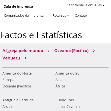
Cabo Verde
-
Português
Sala de Imprensa
Comunicados da Imprensa
Recursos
Contato
Factos e Estatísticas
A Igreja pelo mundo
Oceania (Pacífco)
Vanuatu
América do Norte
América do Sul
Europa
Ásia
Oceania (Pacífco)
África
Antígua e Barbuda
Honduras
Aruba
Ilhas Cayman