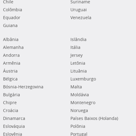
Chile
Suriname
Colômbia
Uruguai
Equador
Venezuela
Guiana
Albânia
Islândia
Alemanha
Itália
Andorra
Jersey
Armênia
Letônia
Áustria
Lituânia
Bélgica
Luxemburgo
Bósnia-Herzegovina
Malta
Bulgária
Moldávia
Chipre
Montenegro
Croácia
Noruega
Dinamarca
Países Baixos (Holanda)
Eslováquia
Polônia
Eslovênia
Portugal