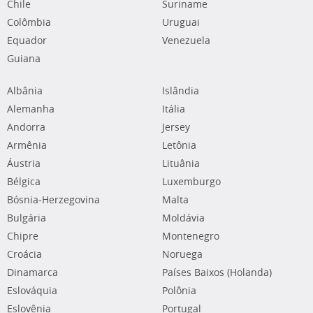
Chile
Suriname
Colômbia
Uruguai
Equador
Venezuela
Guiana
Albânia
Islândia
Alemanha
Itália
Andorra
Jersey
Armênia
Letônia
Áustria
Lituânia
Bélgica
Luxemburgo
Bósnia-Herzegovina
Malta
Bulgária
Moldávia
Chipre
Montenegro
Croácia
Noruega
Dinamarca
Países Baixos (Holanda)
Eslováquia
Polônia
Eslovênia
Portugal