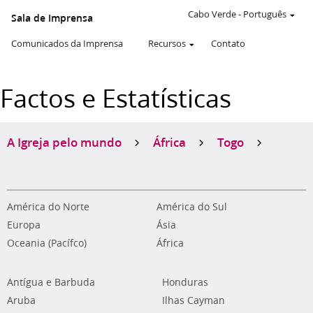
Cabo Verde
-
Português
Sala de Imprensa
Comunicados da Imprensa
Recursos
Contato
Factos e Estatísticas
A Igreja pelo mundo
África
Togo
América do Norte
América do Sul
Europa
Ásia
Oceania (Pacífco)
África
Antígua e Barbuda
Honduras
Aruba
Ilhas Cayman