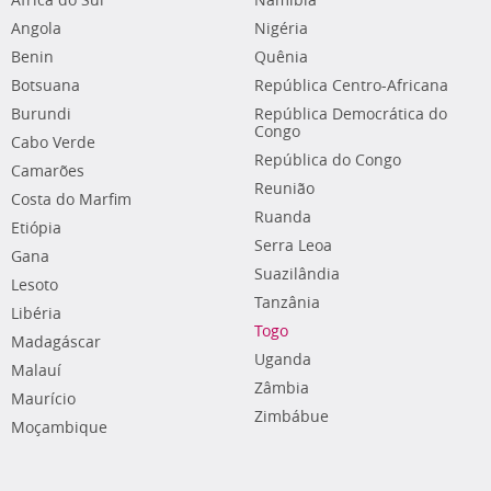
África do Sul
Namíbia
Angola
Nigéria
Benin
Quênia
Botsuana
República Centro-Africana
Burundi
República Democrática do
Congo
Cabo Verde
República do Congo
Camarões
Reunião
Costa do Marfim
Ruanda
Etiópia
Serra Leoa
Gana
Suazilândia
Lesoto
Tanzânia
Libéria
Togo
Madagáscar
Uganda
Malauí
Zâmbia
Maurício
Zimbábue
Moçambique