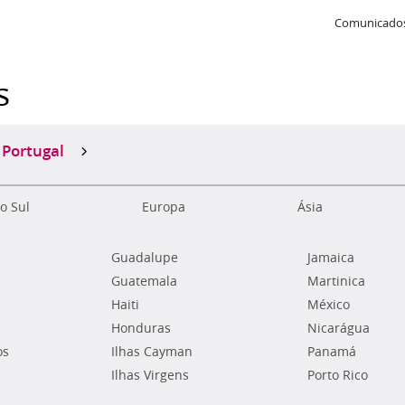
Comunicados
s
Portugal
o Sul
Europa
Ásia
Guadalupe
Jamaica
Guatemala
Martinica
Haiti
México
Honduras
Nicarágua
os
Ilhas Cayman
Panamá
Ilhas Virgens
Porto Rico