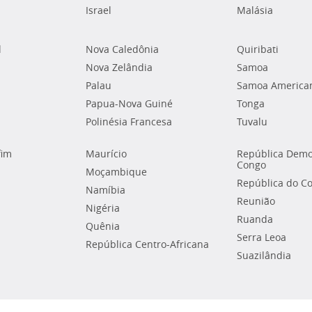
Israel
Malásia
l
Nova Caledônia
Quiribati
Nova Zelândia
Samoa
Palau
Samoa America
Papua-Nova Guiné
Tonga
Polinésia Francesa
Tuvalu
fim
Maurício
República Demo
Congo
Moçambique
República do C
Namíbia
Reunião
Nigéria
Ruanda
Quênia
Serra Leoa
República Centro-Africana
Suazilândia