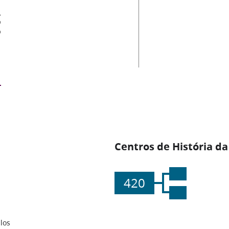
es
Centros de História da
420
los