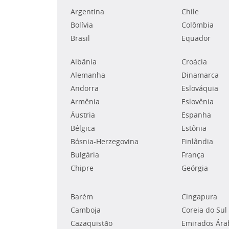
Argentina
Chile
Bolívia
Colômbia
Brasil
Equador
Albânia
Croácia
Alemanha
Dinamarca
Andorra
Eslováquia
Armênia
Eslovênia
Áustria
Espanha
Bélgica
Estônia
Bósnia-Herzegovina
Finlândia
Bulgária
França
Chipre
Geórgia
Barém
Cingapura
Camboja
Coreia do Sul
Cazaquistão
Emirados Ára