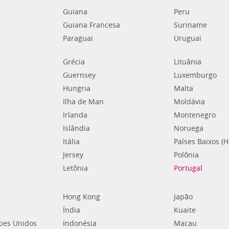
Guiana
Peru
Guiana Francesa
Suriname
Paraguai
Uruguai
Grécia
Lituânia
Guernsey
Luxemburgo
Hungria
Malta
Ilha de Man
Moldávia
Irlanda
Montenegro
Islândia
Noruega
Itália
Países Baixos (
Jersey
Polônia
Letônia
Portugal
Hong Kong
Japão
Índia
Kuaite
bes Unidos
Indonésia
Macau