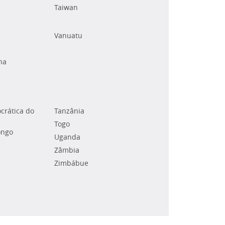
Taiwan
Vanuatu
na
crática do
Tanzânia
Togo
ongo
Uganda
Zâmbia
Zimbábue