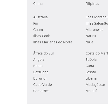
China
Filipinas
Austrália
Ilhas Marshal
Fiji
Ilhas Salomão
Guam
Micronésia
Ilhas Cook
Nauru
Ilhas Marianas do Norte
Niue
África do Sul
Costa do Mar
Angola
Etiópia
Benin
Gana
Botsuana
Lesoto
Burundi
Libéria
Cabo Verde
Madagáscar
Camarões
Malauí