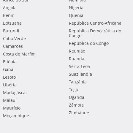
África do Sul
Namíbia
Angola
Nigéria
Benin
Quênia
Botsuana
República Centro-Africana
Burundi
República Democrática do
Congo
Cabo Verde
República do Congo
Camarões
Reunião
Costa do Marfim
Ruanda
Etiópia
Serra Leoa
Gana
Suazilândia
Lesoto
Tanzânia
Libéria
Togo
Madagáscar
Uganda
Malauí
Zâmbia
Maurício
Zimbábue
Moçambique