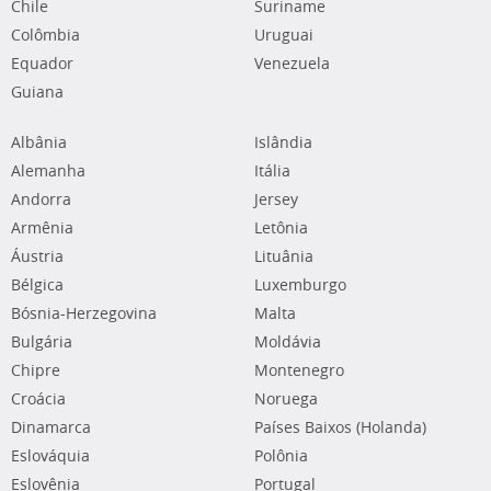
Chile
Suriname
Colômbia
Uruguai
Equador
Venezuela
Guiana
Albânia
Islândia
Alemanha
Itália
Andorra
Jersey
Armênia
Letônia
Áustria
Lituânia
Bélgica
Luxemburgo
Bósnia-Herzegovina
Malta
Bulgária
Moldávia
Chipre
Montenegro
Croácia
Noruega
Dinamarca
Países Baixos (Holanda)
Eslováquia
Polônia
Eslovênia
Portugal