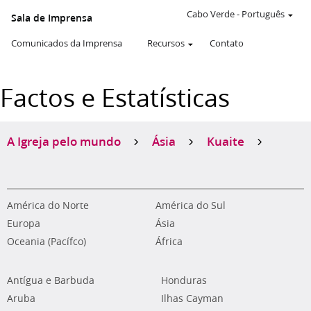
Cabo Verde
-
Português
Sala de Imprensa
Comunicados da Imprensa
Recursos
Contato
Factos e Estatísticas
A Igreja pelo mundo
Ásia
Kuaite
América do Norte
América do Sul
Europa
Ásia
Oceania (Pacífco)
África
Antígua e Barbuda
Honduras
Aruba
Ilhas Cayman