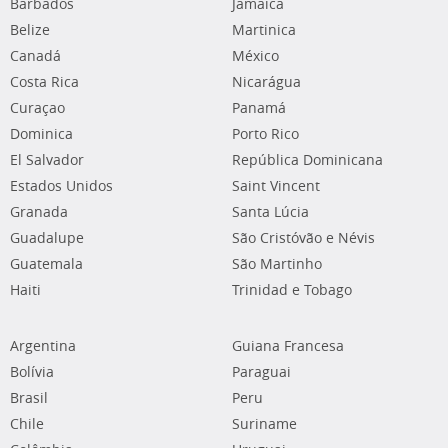
Barbados
Jamaica
Belize
Martinica
Canadá
México
Costa Rica
Nicarágua
Curaçao
Panamá
Dominica
Porto Rico
El Salvador
República Dominicana
Estados Unidos
Saint Vincent
Granada
Santa Lúcia
Guadalupe
São Cristóvão e Névis
Guatemala
São Martinho
Haiti
Trinidad e Tobago
Argentina
Guiana Francesa
Bolívia
Paraguai
Brasil
Peru
Chile
Suriname