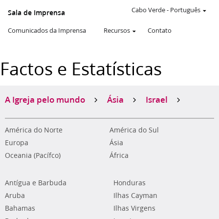
Cabo Verde
-
Português
Sala de Imprensa
Comunicados da Imprensa
Recursos
Contato
Factos e Estatísticas
A Igreja pelo mundo
Ásia
Israel
América do Norte
América do Sul
Europa
Ásia
Oceania (Pacífco)
África
Antígua e Barbuda
Honduras
Aruba
Ilhas Cayman
Bahamas
Ilhas Virgens