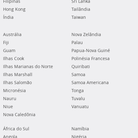
Filipinas
Sri Lanka
Hong Kong
Tailândia
Índia
Taiwan
Austrália
Nova Zelândia
Fiji
Palau
Guam
Papua-Nova Guiné
Ilhas Cook
Polinésia Francesa
Ilhas Marianas do Norte
Quiribati
Ilhas Marshall
Samoa
Ilhas Salomão
Samoa Americana
Micronésia
Tonga
Nauru
Tuvalu
Niue
Vanuatu
Nova Caledônia
África do Sul
Namíbia
Angola
Nigéria