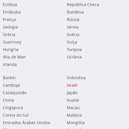
Estônia
República Checa
Finlândia
Romênia
França
Rússia
Geórgia
Sérvia
Grécia
Suécia
Guernsey
Suíça
Hungria
Turquia
Ilha de Man
Ucrânia
Irlanda
Barém
Indonésia
Camboja
Israel
Cazaquistão
Japão
China
Kuaite
Cingapura
Macau
Coreia do Sul
Malásia
Emirados Árabes Unidos
Mongólia