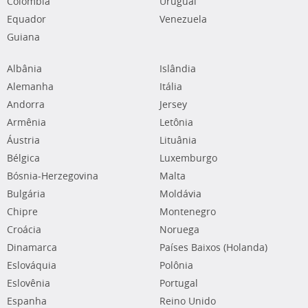
Colômbia
Uruguai
Equador
Venezuela
Guiana
Albânia
Islândia
Alemanha
Itália
Andorra
Jersey
Armênia
Letônia
Áustria
Lituânia
Bélgica
Luxemburgo
Bósnia-Herzegovina
Malta
Bulgária
Moldávia
Chipre
Montenegro
Croácia
Noruega
Dinamarca
Países Baixos (Holanda)
Eslováquia
Polônia
Eslovênia
Portugal
Espanha
Reino Unido