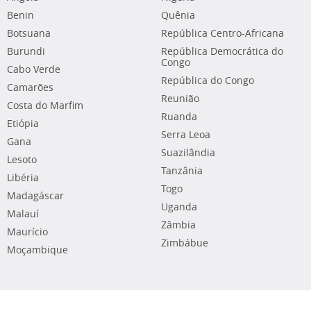
Benin
Quênia
Botsuana
República Centro-Africana
Burundi
República Democrática do
Congo
Cabo Verde
República do Congo
Camarões
Reunião
Costa do Marfim
Ruanda
Etiópia
Serra Leoa
Gana
Suazilândia
Lesoto
Tanzânia
Libéria
Togo
Madagáscar
Uganda
Malauí
Zâmbia
Maurício
Zimbábue
Moçambique