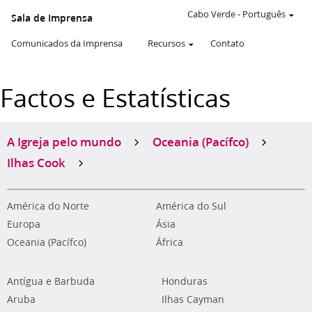
Cabo Verde
-
Português
Sala de Imprensa
Comunicados da Imprensa
Recursos
Contato
Factos e Estatísticas
A Igreja pelo mundo
Oceania (Pacífco)
Ilhas Cook
América do Norte
América do Sul
Europa
Ásia
Oceania (Pacífco)
África
Antígua e Barbuda
Honduras
Aruba
Ilhas Cayman