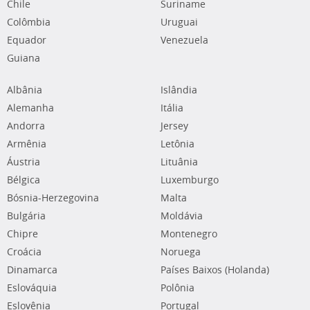
Chile
Suriname
Colômbia
Uruguai
Equador
Venezuela
Guiana
Albânia
Islândia
Alemanha
Itália
Andorra
Jersey
Armênia
Letônia
Áustria
Lituânia
Bélgica
Luxemburgo
Bósnia-Herzegovina
Malta
Bulgária
Moldávia
Chipre
Montenegro
Croácia
Noruega
Dinamarca
Países Baixos (Holanda)
Eslováquia
Polônia
Eslovênia
Portugal