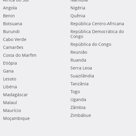
África do Sul
Namíbia
Angola
Nigéria
Benin
Quênia
Botsuana
República Centro-Africana
Burundi
República Democrática do
Congo
Cabo Verde
República do Congo
Camarões
Reunião
Costa do Marfim
Ruanda
Etiópia
Serra Leoa
Gana
Suazilândia
Lesoto
Tanzânia
Libéria
Togo
Madagáscar
Uganda
Malauí
Zâmbia
Maurício
Zimbábue
Moçambique