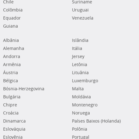
Chile
Suriname
Colômbia
Uruguai
Equador
Venezuela
Guiana
Albânia
Islândia
Alemanha
Itália
Andorra
Jersey
Armênia
Letônia
Áustria
Lituânia
Bélgica
Luxemburgo
Bósnia-Herzegovina
Malta
Bulgária
Moldávia
Chipre
Montenegro
Croácia
Noruega
Dinamarca
Países Baixos (Holanda)
Eslováquia
Polônia
Eslovênia
Portugal