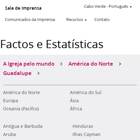
Cabo Verde
-
Português
Sala de Imprensa
Comunicados da Imprensa
Recursos
Contato
Factos e Estatísticas
A Igreja pelo mundo
América do Norte
Guadalupe
América do Norte
América do Sul
Europa
Ásia
Oceania (Pacífco)
África
Antígua e Barbuda
Honduras
Aruba
Ilhas Cayman