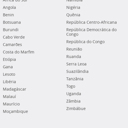
África do Sul
Namíbia
Angola
Nigéria
Benin
Quênia
Botsuana
República Centro-Africana
Burundi
República Democrática do
Congo
Cabo Verde
República do Congo
Camarões
Reunião
Costa do Marfim
Ruanda
Etiópia
Serra Leoa
Gana
Suazilândia
Lesoto
Tanzânia
Libéria
Togo
Madagáscar
Uganda
Malauí
Zâmbia
Maurício
Zimbábue
Moçambique