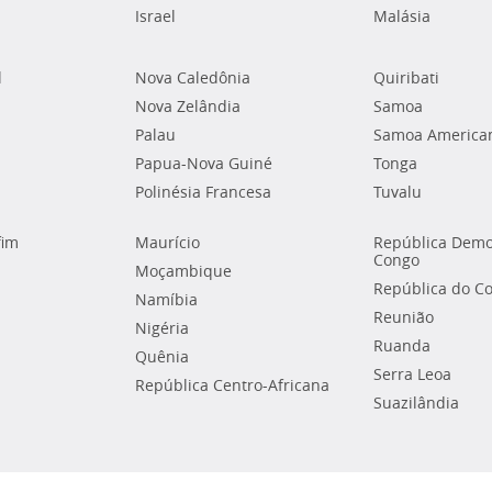
Israel
Malásia
l
Nova Caledônia
Quiribati
Nova Zelândia
Samoa
Palau
Samoa America
Papua-Nova Guiné
Tonga
Polinésia Francesa
Tuvalu
fim
Maurício
República Demo
Congo
Moçambique
República do C
Namíbia
Reunião
Nigéria
Ruanda
Quênia
Serra Leoa
República Centro-Africana
Suazilândia