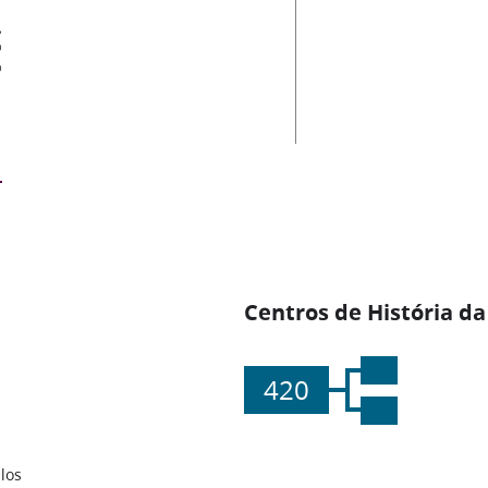
es
Centros de História da
420
los