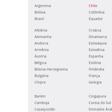
Argentina
Chile
Bolívia
Colômbia
Brasil
Equador
Albânia
Croácia
Alemanha
Dinamarca
Andorra
Eslováquia
Armênia
Eslovênia
Áustria
Espanha
Bélgica
Estônia
Bósnia-Herzegovina
Finlândia
Bulgária
França
Chipre
Geórgia
Barém
Cingapura
Camboja
Coreia do Sul
Cazaquistão
Emirados Ára