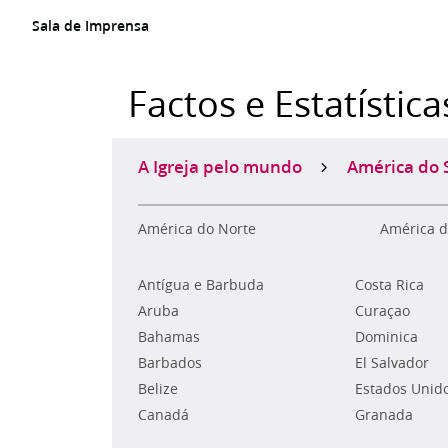
Sala de Imprensa
Factos e Estatística
A Igreja pelo mundo
América do 
América do Norte
América d
Antígua e Barbuda
Costa Rica
Aruba
Curaçao
Bahamas
Dominica
Barbados
El Salvador
Belize
Estados Unid
Canadá
Granada