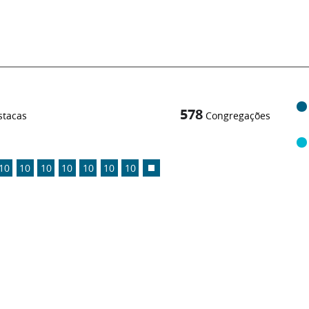
578
stacas
Congregações
10
10
10
10
10
10
10