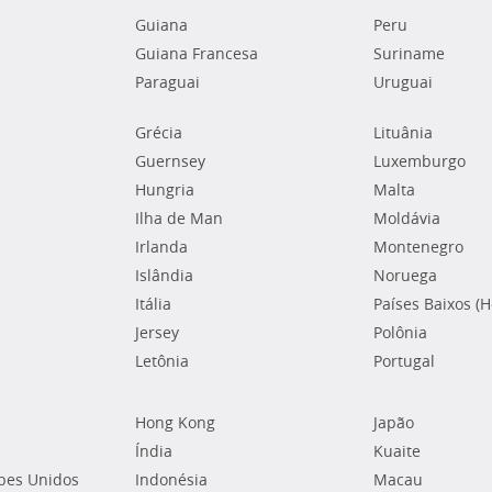
Guiana
Peru
Guiana Francesa
Suriname
Paraguai
Uruguai
Grécia
Lituânia
Guernsey
Luxemburgo
Hungria
Malta
Ilha de Man
Moldávia
Irlanda
Montenegro
Islândia
Noruega
Itália
Países Baixos (
Jersey
Polônia
Letônia
Portugal
Hong Kong
Japão
Índia
Kuaite
bes Unidos
Indonésia
Macau