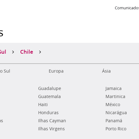
Comunicados
s
Sul
Chile
o Sul
Europa
Ásia
Guadalupe
Jamaica
Guatemala
Martinica
Haiti
México
Honduras
Nicarágua
os
Ilhas Cayman
Panamá
Ilhas Virgens
Porto Rico