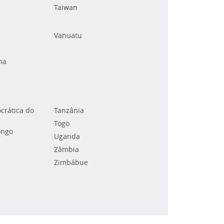
Taiwan
Vanuatu
na
crática do
Tanzânia
Togo
ongo
Uganda
Zâmbia
Zimbábue