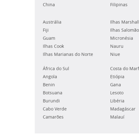
China
Filipinas
Austrália
Ilhas Marshal
Fiji
Ilhas Salomão
Guam
Micronésia
Ilhas Cook
Nauru
Ilhas Marianas do Norte
Niue
África do Sul
Costa do Mar
Angola
Etiópia
Benin
Gana
Botsuana
Lesoto
Burundi
Libéria
Cabo Verde
Madagáscar
Camarões
Malauí