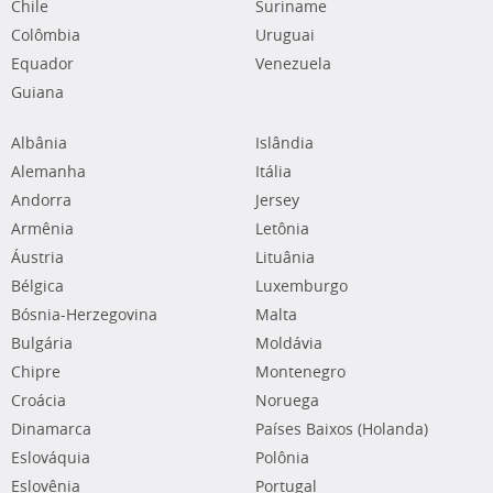
Chile
Suriname
Colômbia
Uruguai
Equador
Venezuela
Guiana
Albânia
Islândia
Alemanha
Itália
Andorra
Jersey
Armênia
Letônia
Áustria
Lituânia
Bélgica
Luxemburgo
Bósnia-Herzegovina
Malta
Bulgária
Moldávia
Chipre
Montenegro
Croácia
Noruega
Dinamarca
Países Baixos (Holanda)
Eslováquia
Polônia
Eslovênia
Portugal