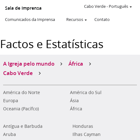
Cabo Verde
-
Português
Sala de Imprensa
Comunicados da Imprensa
Recursos
Contato
Factos e Estatísticas
A Igreja pelo mundo
África
Cabo Verde
América do Norte
América do Sul
Europa
Ásia
Oceania (Pacífco)
África
Antígua e Barbuda
Honduras
Aruba
Ilhas Cayman