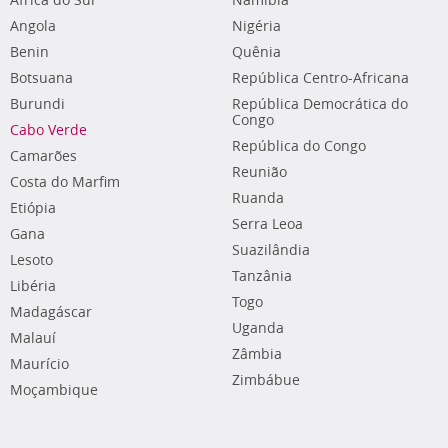
África do Sul
Namíbia
Angola
Nigéria
Benin
Quênia
Botsuana
República Centro-Africana
Burundi
República Democrática do
Congo
Cabo Verde
República do Congo
Camarões
Reunião
Costa do Marfim
Ruanda
Etiópia
Serra Leoa
Gana
Suazilândia
Lesoto
Tanzânia
Libéria
Togo
Madagáscar
Uganda
Malauí
Zâmbia
Maurício
Zimbábue
Moçambique