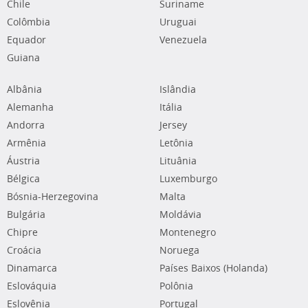
Chile
Suriname
Colômbia
Uruguai
Equador
Venezuela
Guiana
Albânia
Islândia
Alemanha
Itália
Andorra
Jersey
Armênia
Letônia
Áustria
Lituânia
Bélgica
Luxemburgo
Bósnia-Herzegovina
Malta
Bulgária
Moldávia
Chipre
Montenegro
Croácia
Noruega
Dinamarca
Países Baixos (Holanda)
Eslováquia
Polônia
Eslovênia
Portugal