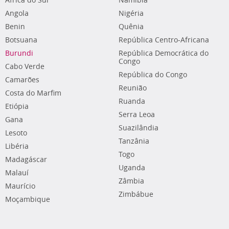
África do Sul
Namíbia
Angola
Nigéria
Benin
Quênia
Botsuana
República Centro-Africana
Burundi
República Democrática do
Congo
Cabo Verde
República do Congo
Camarões
Reunião
Costa do Marfim
Ruanda
Etiópia
Serra Leoa
Gana
Suazilândia
Lesoto
Tanzânia
Libéria
Togo
Madagáscar
Uganda
Malauí
Zâmbia
Maurício
Zimbábue
Moçambique