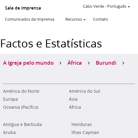
Cabo Verde
-
Português
Sala de Imprensa
Comunicados da Imprensa
Recursos
Contato
Factos e Estatísticas
A Igreja pelo mundo
África
Burundi
América do Norte
América do Sul
Europa
Ásia
Oceania (Pacífco)
África
Antígua e Barbuda
Honduras
Aruba
Ilhas Cayman