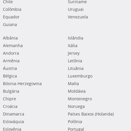
Chile
Suriname
Colômbia
Uruguai
Equador
Venezuela
Guiana
Albânia
Islândia
Alemanha
Itália
Andorra
Jersey
Armênia
Letônia
Áustria
Lituânia
Bélgica
Luxemburgo
Bósnia-Herzegovina
Malta
Bulgária
Moldávia
Chipre
Montenegro
Croácia
Noruega
Dinamarca
Países Baixos (Holanda)
Eslováquia
Polônia
Eslovênia
Portugal