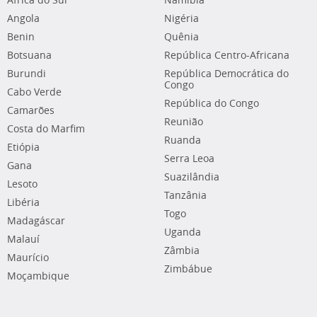
África do Sul
Namíbia
Angola
Nigéria
Benin
Quênia
Botsuana
República Centro-Africana
Burundi
República Democrática do
Congo
Cabo Verde
República do Congo
Camarões
Reunião
Costa do Marfim
Ruanda
Etiópia
Serra Leoa
Gana
Suazilândia
Lesoto
Tanzânia
Libéria
Togo
Madagáscar
Uganda
Malauí
Zâmbia
Maurício
Zimbábue
Moçambique