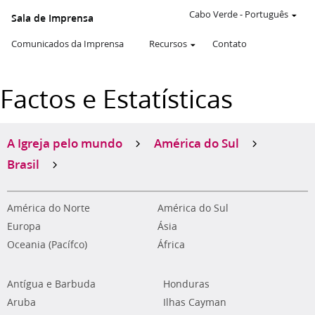
Cabo Verde
-
Português
Sala de Imprensa
Comunicados da Imprensa
Recursos
Contato
Factos e Estatísticas
A Igreja pelo mundo
América do Sul
Brasil
América do Norte
América do Sul
Europa
Ásia
Oceania (Pacífco)
África
Antígua e Barbuda
Honduras
Aruba
Ilhas Cayman