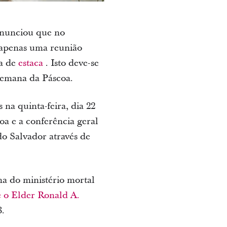
 anunciou que no
 apenas uma reunião
ia de
estaca
. Isto deve-se
 semana da Páscoa.
na quinta-feira, dia 22
a e a conferência geral
o Salvador através de
a do ministério mortal
e o Elder Ronald A.
3.