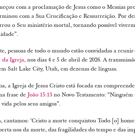
meçou com a proclamação de Jesus como o Messias pro
erminou com a Sua Crucificação e Ressurreição. Por des
errou o Seu ministério mortal, tornando possível viver
nidade”.
e, pessoas de todo o mundo estão convidadas a reunir
da Igreja,
nos dias 4 e 5 de abril de 2026. A transmiss
m Salt Lake City, Utah, em dezenas de línguas.
a, a Igreja de Jesus Cristo está focada em compreende
ma frase de
João 15:13
no Novo Testamento: “Ninguém 
 vida pelos seus amigos”.
, cantamos: ‘Cristo a morte conquistou Todo [o] homem
berta-nos da morte, das fragilidades do tempo e das im