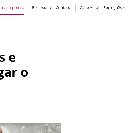
 da Imprensa
Recursos
Contato
Cabo Verde
-
Português
s e
gar o