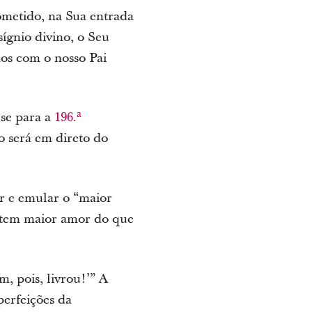
metido, na Sua entrada
ígnio divino, o Seu
mos com o nosso Pai
-se para a
196.ª
ão será em direto do
r e emular o “maior
tem maior amor do que
, pois, livrou!’” A
perfeições da